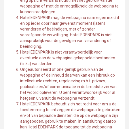
enig opzicht verband houdt met het gebruik van de
webpagina of met de onmogelijkheid de webpagina te
kunnen raadplegen.
Hotel EDENPARK mag de webpagina naar eigen inzicht
en op ieder door haar gewenst moment (laten)
veranderen of beëindigen, met of zonder
voorafgaande verwittiging. Hotel EDENPARK is niet
aansprakelijk voor de gevolgen van verandering of
beëindiging.
Hotel EDENPARK is niet verantwoordelijk voor
eventuele aan de webpagina gekoppelde bestanden
(links) van derden.
Ongeautoriseerd of oneigenlijk gebruik van de
webpagina of de inhoud daarvan kan een inbreuk op
intellectuele rechten, regelgeving m.b.t. privacy,
publicatie en/of communicatie in de breedste zin van
het woord opleveren. U bent verantwoordelijk voor al
hetgeen u vanuit de webpagina verzendt.
Hotel EDENPARK behoudt zich het recht voor om u de
toestemming te ontzeggen de webpagina te gebruiken
en/of van bepaalde diensten die op de webpagina zijn
aangeboden, gebruik te maken. In aansluiting daarop
kan Hotel EDENPARK de toegang tot de webpagina